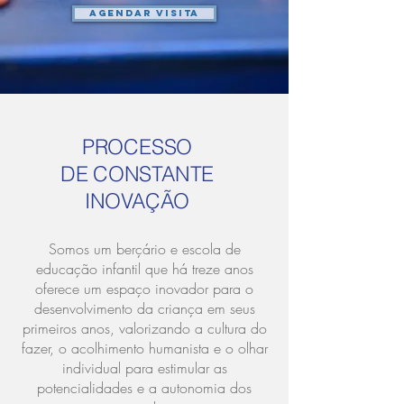
Agendar visita
PROCESSO
DE CONSTANTE
INOVAÇÃO
Somos um berçário e escola de
educação infantil que há treze anos
oferece um espaço inovador para o
desenvolvimento da criança em seus
primeiros anos, valorizando a cultura do
fazer, o acolhimento humanista e o olhar
individual para estimular as
potencialidades e a autonomia dos